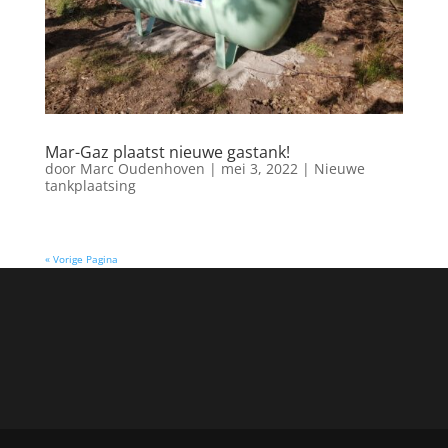
Mar-Gaz plaatst nieuwe gastank!
door
Marc Oudenhoven
|
mei 3, 2022
|
Nieuwe
tankplaatsing
« Vorige Pagina