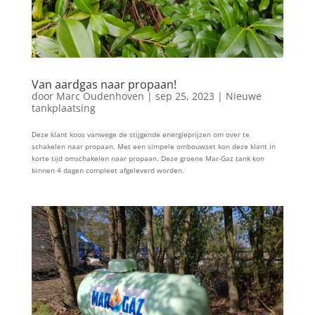
Van aardgas naar propaan!
door
Marc Oudenhoven
|
sep 25, 2023
|
Nieuwe
tankplaatsing
Deze klant koos vanwege de stijgende energieprijzen om over te
schakelen naar propaan. Met een simpele ombouwset kon deze klant in
korte tijd omschakelen naar propaan. Deze groene Mar-Gaz tank kon
binnen 4 dagen compleet afgeleverd worden.