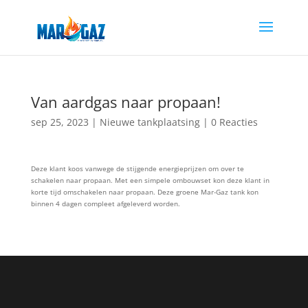
Van aardgas naar propaan!
sep 25, 2023
|
Nieuwe tankplaatsing
|
0 Reacties
Deze klant koos vanwege de stijgende energieprijzen om over te
schakelen naar propaan. Met een simpele ombouwset kon deze klant in
korte tijd omschakelen naar propaan. Deze groene Mar-Gaz tank kon
binnen 4 dagen compleet afgeleverd worden.