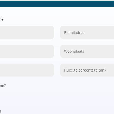
s
dom?
?