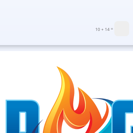
=
10 + 14